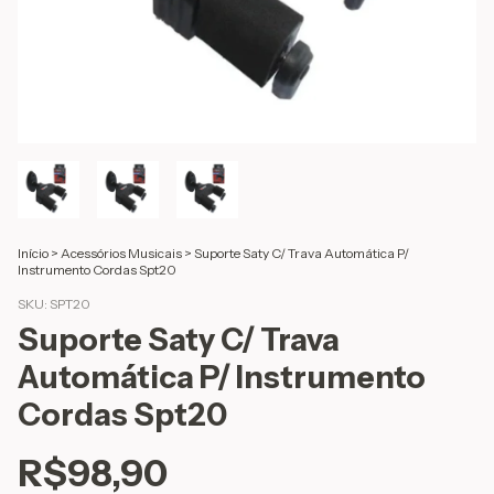
Início
>
Acessórios Musicais
>
Suporte Saty C/ Trava Automática P/
Instrumento Cordas Spt20
SKU:
SPT20
Suporte Saty C/ Trava
Automática P/ Instrumento
Cordas Spt20
R$98,90