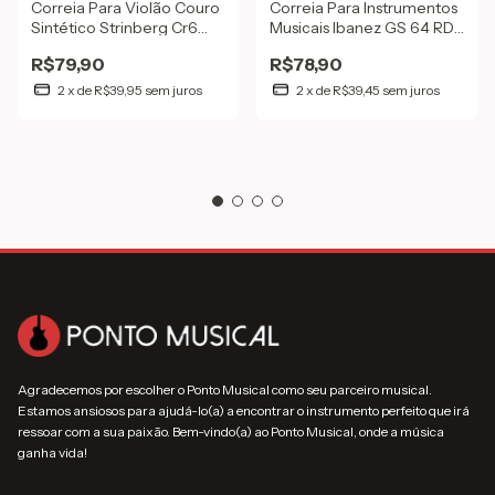
Correia Para Violão Couro
Correia Para Instrumentos
Sintético Strinberg Cr6
Musicais Ibanez GS 64 RD
Preta
Vermelho
R$79,90
R$78,90
2
x
de
R$39,95
sem juros
2
x
de
R$39,45
sem juros
Agradecemos por escolher o Ponto Musical como seu parceiro musical.
Estamos ansiosos para ajudá-lo(a) a encontrar o instrumento perfeito que irá
ressoar com a sua paixão. Bem-vindo(a) ao Ponto Musical, onde a música
ganha vida!