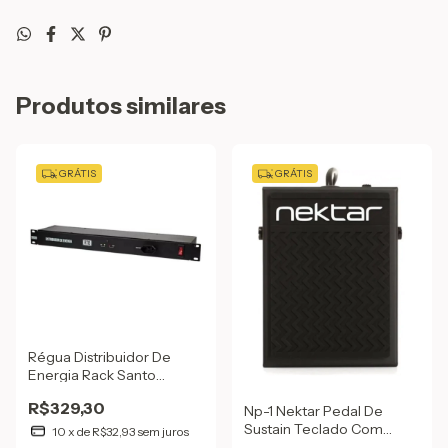
Produtos similares
GRÁTIS
GRÁTIS
Régua Distribuidor De
Energia Rack Santo
Angelo Rt8 Com Led
R$329,30
Np-1 Nektar Pedal De
Sustain Teclado Com
10
x
de
R$32,93
sem juros
Chave De Polaridade