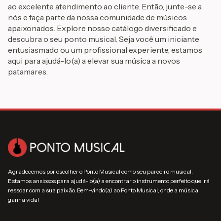
ao excelente atendimento ao cliente. Então, junte-se a
nós e faça parte da nossa comunidade de músicos
apaixonados. Explore nosso catálogo diversificado e
descubra o seu ponto musical. Seja você um iniciante
entusiasmado ou um profissional experiente, estamos
aqui para ajudá-lo(a) a elevar sua música a novos
patamares.
Agradecemos por escolher o Ponto Musical como seu parceiro musical.
Estamos ansiosos para ajudá-lo(a) a encontrar o instrumento perfeito que irá
ressoar com a sua paixão. Bem-vindo(a) ao Ponto Musical, onde a música
ganha vida!