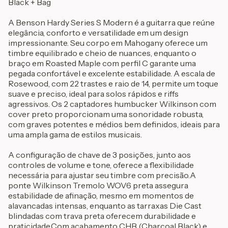
Black + Bag
A Benson Hardy Series S Modern é a guitarra que reúne
elegância, conforto e versatilidade em um design
impressionante. Seu corpo em Mahogany oferece um
timbre equilibrado e cheio de nuances, enquanto o
braço em Roasted Maple com perfil C garante uma
pegada confortável e excelente estabilidade. A escala de
Rosewood, com 22 trastes e raio de 14, permite um toque
suave e preciso, ideal para solos rápidos e riffs
agressivos. Os 2 captadores humbucker Wilkinson com
cover preto proporcionam uma sonoridade robusta,
com graves potentes e médios bem definidos, ideais para
uma ampla gama de estilos musicais.
A configuração de chave de 3 posições, junto aos
controles de volume e tone, oferece a flexibilidade
necessária para ajustar seu timbre com precisão.A
ponte Wilkinson Tremolo WOV6 preta assegura
estabilidade de afinação, mesmo em momentos de
alavancadas intensas, enquanto as tarraxas Die Cast
blindadas com trava preta oferecem durabilidade e
praticidade.Com acabamento CHB (Charcoal Black) e