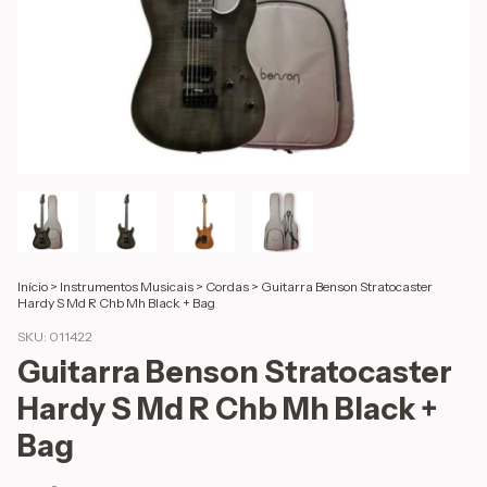
Início
>
Instrumentos Musicais
>
Cordas
>
Guitarra Benson Stratocaster
Hardy S Md R Chb Mh Black + Bag
SKU:
011422
Guitarra Benson Stratocaster
Hardy S Md R Chb Mh Black +
Bag