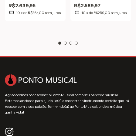
C/ Bag Luxo
BKS/BK Black C/ Bag
R$2.639,95
R$2.589,97
10
x
de
R$264,00
sem juros
10
x
de
R$259,00
sem juros
Agradecemos por escolher o Ponto Musical como seu parceiro musical.
Estamos ansiosos para ajudá-lo(a) a encontrar o instrumento perfeito que irá
ressoar com a sua paixão. Bem-vindo(a) ao Ponto Musical, onde a música
ganha vida!